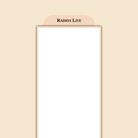
Al Madinah Tv
Radios Live
2M Maroc
Radio 2M
Aloula Maroc
Mfm