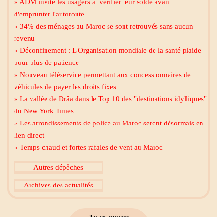
» ADM invite les usagers à vérifier leur solde avant
d'emprunter l'autoroute
» 34% des ménages au Maroc se sont retrouvés sans aucun
revenu
» Déconfinement : L'Organisation mondiale de la santé plaide
pour plus de patience
» Nouveau téléservice permettant aux concessionnaires de
Mecca live
véhicules de payer les droits fixes
» La vallée de Drâa dans le Top 10 des "destinations idylliques"
du New York Times
» Les arrondissements de police au Maroc seront désormais en
lien direct
» Temps chaud et fortes rafales de vent au Maroc
Al Madinah Tv
Autres dépêches
Archives des actualités
2M Maroc