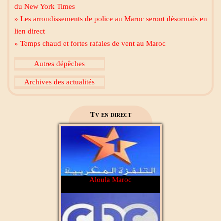
du New York Times
» Les arrondissements de police au Maroc seront désormais en
lien direct
» Temps chaud et fortes rafales de vent au Maroc
Al Madinah Tv
Autres dépêches
Archives des actualités
2M Maroc
Tv en direct
Aloula Maroc