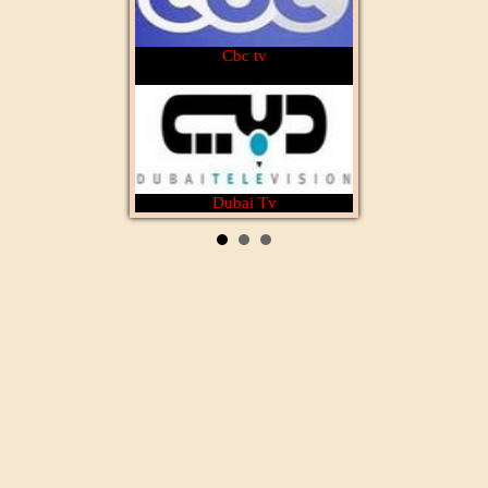
Cbc tv
Dubai Tv
Rotana Cinéma