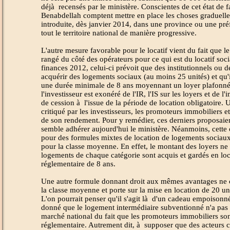
déjà recensés par le ministère. Conscientes de cet état de f
Benabdellah comptent mettre en place les choses graduelleme
introduite, dès janvier 2014, dans une province ou une préf
tout le territoire national de manière progressive.
L'autre mesure favorable pour le locatif vient du fait que le
rangé du côté des opérateurs pour ce qui est du locatif soci
finances 2012, celui-ci prévoit que des institutionnels ou d
acquérir des logements sociaux (au moins 25 unités) et qu'i
une durée minimale de 8 ans moyennant un loyer plafonné
l'investisseur est exonéré de l'IR, l'IS sur les loyers et de 
de cession à l'issue de la période de location obligatoire.
critiqué par les investisseurs, les promoteurs immobiliers et
de son rendement. Pour y remédier, ces derniers proposaient
semble adhérer aujourd'hui le ministère. Néanmoins, cette
pour des formules mixtes de location de logements sociau
pour la classe moyenne. En effet, le montant des loyers ne
logements de chaque catégorie sont acquis et gardés en loc
réglementaire de 8 ans.
Une autre formule donnant droit aux mêmes avantages ne 
la classe moyenne et porte sur la mise en location de 20 un
L'on pourrait penser qu'il s'agit là d'un cadeau empoisonné
donné que le logement intermédiaire subventionné n'a pas 
marché national du fait que les promoteurs immobiliers son
réglementaire. Autrement dit, à supposer que des acteurs 