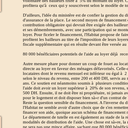
volontaire des bailleurs fixée à 5% du montant du loyer. C
profitera qu'à ceux qui y souscrivent selon le modèle de to
D'ailleurs, l'idée du ministère est de confier la gestion du
d'assurance de la place. Le second moyen de financement d
contribution obligatoire qui devrait être exigée des bailleur
et ses démembrements, avec une participation qui se mon
loyer. Pour ficeler le financement, l'Habitat propose de fai
profitent les bailleurs au titre de l'imposition de leurs lo
fiscale supplémentaire qui en résulte devant être versée au 
80 000 bénéficiaires potentiels de l'aide au loyer déjà rec
Autre mesure phare pour donner un coup de fouet au locatif
directe au loyer en faveur des ménages défavorisés. Celle-c
locataires dont le revenu mensuel est inférieur ou égal à 
selon le niveau du revenu, entre 200 et 400 DH, servis a
ans. Ce soutien est néanmoins soumis à plusieurs condition
l'aide doit avoir un loyer supérieur à 20% de son revenu
500 DH. Ensuite, il ne doit être ni propriétaire, ni jamais av
pour le logement et doit disposer bien sà»r d'un contrat de b
Reste la question sensible du financement. A l'inverse du di
l'Habitat ne semble avoir d'autre choix que de s'en remettr
financer son aide, quoique aucun schéma de financement ne
Le département de tutelle en est également au stade de la r
modalités de distribution de l'aide. Une chose est sà»re, l
ne sera pas une mince affaire, sachant que 80 000 bénéficia