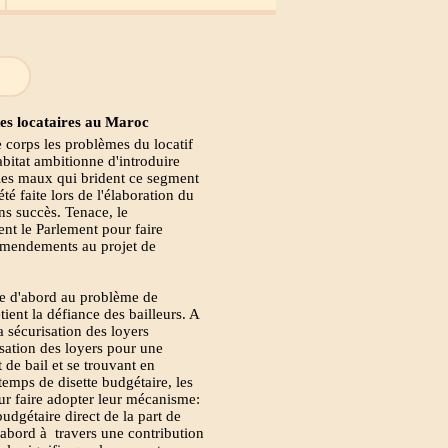
des locataires au Maroc
 corps les problèmes du locatif
abitat ambitionne d'introduire
 les maux qui brident ce segment
é faite lors de l'élaboration du
ns succès. Tenace, le
ent le Parlement pour faire
amendements au projet de
que d'abord au problème de
tient la défiance des bailleurs. A
la sécurisation des loyers
isation des loyers pour une
 de bail et se trouvant en
temps de disette budgétaire, les
ur faire adopter leur mécanisme:
budgétaire direct de la part de
d'abord à travers une contribution