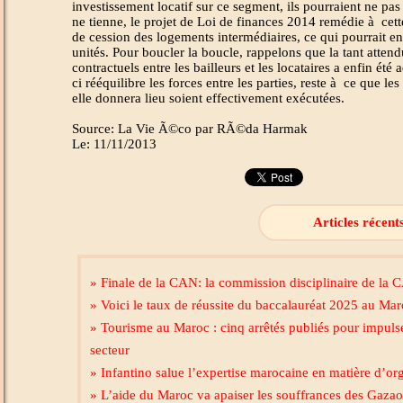
investissement locatif sur ce segment, ils pourraient ne pas
ne tienne, le projet de Loi de finances 2014 remédie à cette
de cession des logements intermédiaires, ce qui pourrait en
unités. Pour boucler la boucle, rappelons que la tant attend
contractuels entre les bailleurs et les locataires a enfin été
ci rééquilibre les forces entre les parties, reste à ce que le
elle donnera lieu soient effectivement exécutées.
Source: La Vie Ã©co par RÃ©da Harmak
Le: 11/11/2013
Articles récent
» Finale de la CAN: la commission disciplinaire de la C
» Voici le taux de réussite du baccalauréat 2025 au Ma
» Tourisme au Maroc : cinq arrêtés publiés pour impulse
secteur
» Infantino salue l’expertise marocaine en matière d’or
» L’aide du Maroc va apaiser les souffrances des Gazao