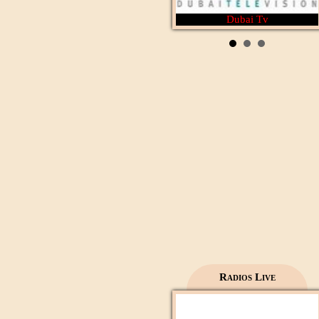
Dubai Tv
Rotana Cinéma
Al Wataniya 1
Radios Live
Mecca live