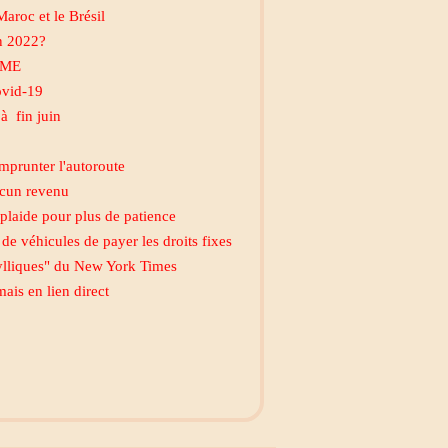
aroc et le Brésil
n 2022?
 PME
ovid-19
à fin juin
emprunter l'autoroute
ucun revenu
plaide pour plus de patience
e véhicules de payer les droits fixes
dylliques" du New York Times
ais en lien direct