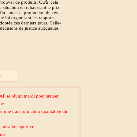
 trouver de produits. Qu'à cela
 situation en rehaussant le prix
fin lancer la production de ces
ue loi organisant les rapports
 adoptée ces derniers jours. Celle-
s décisions de justice auxquelles
s
AF se réunit mardi pour statuer
roc
r une transformation qualitative du
ganisation sportive
uis