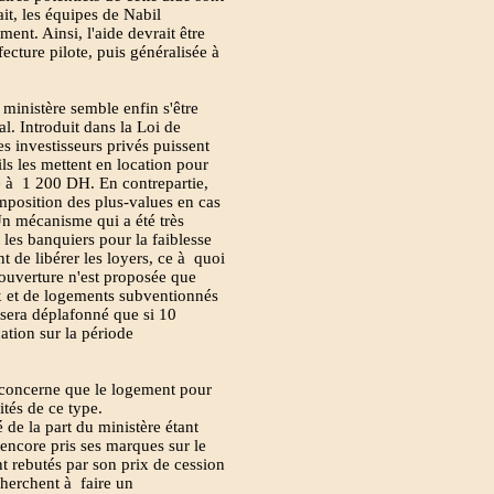
ait, les équipes de Nabil
nt. Ainsi, l'aide devrait être
ecture pilote, puis généralisée à
 ministère semble enfin s'être
al. Introduit dans la Loi de
es investisseurs privés puissent
ls les mettent en location pour
 à 1 200 DH. En contrepartie,
l'imposition des plus-values en cas
 Un mécanisme qui a été très
 les banquiers pour la faiblesse
 de libérer les loyers, ce à quoi
 ouverture n'est proposée que
x et de logements subventionnés
 sera déplafonné que si 10
ation sur la période
concerne que le logement pour
ités de ce type.
 de la part du ministère étant
encore pris ses marques sur le
t rebutés par son prix de cession
cherchent à faire un