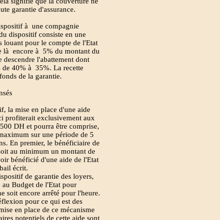
ela signifie que la couverture ne
ute garantie d'assurance.
 dispositif à une compagnie
u dispositif consiste en une
s louant pour le compte de l'Etat
te là encore à 5% du montant du
re descendre l'abattement dont
yers de 40% à 35%. La recette
fonds de la garantie.
ensés
, la mise en place d'une aide
i profiterait exclusivement aux
2 500 DH et pourra être comprise,
u maximum sur une période de 5
s. En premier, le bénéficiaire de
, soit au minimum un montant de
oir bénéficié d'une aide de l'Etat
ail écrit.
spositif de garantie des loyers,
e au Budget de l'Etat pour
 soit encore arrêté pour l'heure.
éflexion pour ce qui est des
a mise en place de ce mécanisme
ires potentiels de cette aide sont