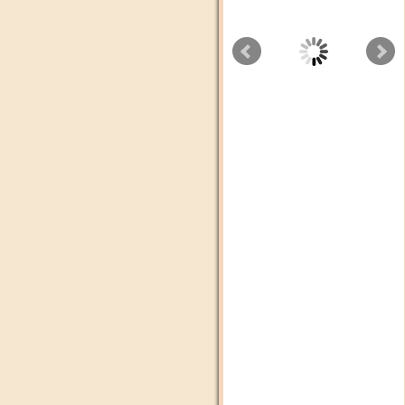
Aswat Radio
Cbc tv
Radio plus Agadir
Dubai Tv
Alssadissa
Médi1