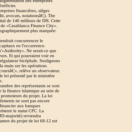
ugmentation des entreprises
néficier.
reprises financières, sièges
it, avocats, notationsâ€¦). The
tal de 140 millions de DH. Cette
n de «Casablanca Finance City».
éographiquement plus marquée:
viendrait concurrencer le
apitaux en l'occurrence.
u'«Authority». Ne serait-ce que
eurs. Et qui pourraient voir en
 régulateur bicéphale. Soulignons
la main sur les opérations
e coursâ€¦», relève un observateur.
e loi présenté par le ministère
n.
ambre des représentants se sont
 la finance islamique au sein de
 promoteurs du projet. La loi
ndements ne sont pas encore
 financier aux banques
obtenir le statut CFC. La
JD-majorité) reviendra
amen du projet de loi 68-12 est