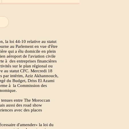
, la loi 44-10 relative au statut
urne au Parlement en vue d'être
ière qui a élu domicile en plein
en aéroport de l'aviation civile
te à des entreprises financières
ivités sur le plan régional ou
ive au statut CFC. Mercredi 18
es par intérim, Aziz Akhannouch,
argé du Budget, Driss El Azami
éforme à la Commission des
onomique.
res tenues entre The Moroccan
Mais aussi des road show
ériences avec des places
nécessaire d'amender» la loi du