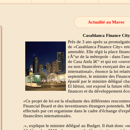
Actualité au Maroc
Casablanca Finance City
Près de 3 ans après sa promulgation
de «Casablanca Finance City» reto
amendée. Elle régit la place financ
cÅ“ur de la métropole - dans l'anci
de Casa Anfa â€“ et qui est «ouver
ou non financières exerçant des act
international», énonce la loi relat
septembre, le ministre des Financ
épaulé par le ministre délégué ch
El Idrissi, ont exposé la future r
finances et du développement éc
«Ce projet de loi est la résultante des différentes rencont
Financial Board et des investisseurs étrangers potentiels. 
effectués par cet organisme dans le cadre d'échange d'exp
financières internationales.
.», explique le ministre délégué au Budget. Il était donc «