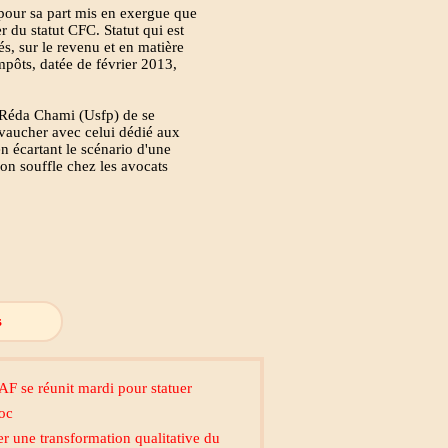
pour sa part mis en exergue que
 du statut CFC. Statut qui est
s, sur le revenu et en matière
mpôts, datée de février 2013,
 Réda Chami (Usfp) de se
evaucher avec celui dédié aux
 écartant le scénario d'une
on souffle chez les avocats
s
AF se réunit mardi pour statuer
roc
r une transformation qualitative du