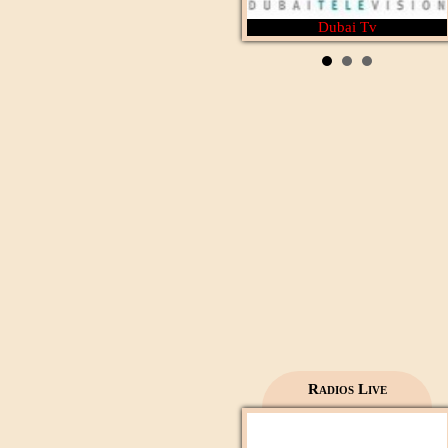
Dubai Tv
Rotana Cinéma
Al Wataniya 1
Radios Live
Mecca live