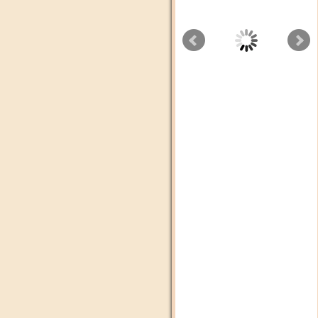
Aswat Radio
Cbc tv
Radio plus Agadir
Dubai Tv
Alssadissa
Médi1