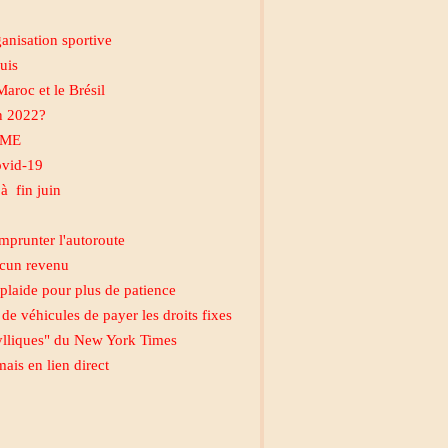
ganisation sportive
uis
aroc et le Brésil
n 2022?
 PME
ovid-19
à fin juin
emprunter l'autoroute
ucun revenu
plaide pour plus de patience
e véhicules de payer les droits fixes
dylliques" du New York Times
ais en lien direct