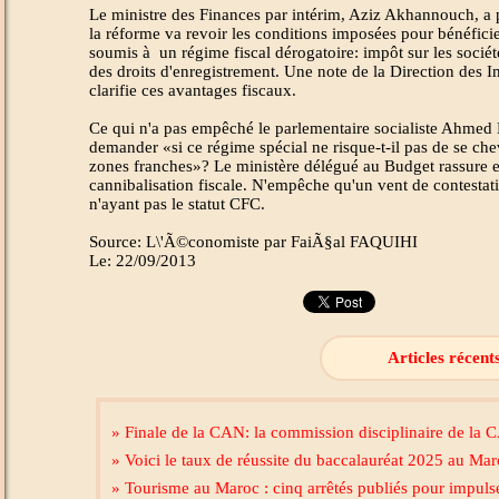
Le ministre des Finances par intérim, Aziz Akhannouch, a 
la réforme va revoir les conditions imposées pour bénéficier
soumis à un régime fiscal dérogatoire: impôt sur les société
des droits d'enregistrement. Une note de la Direction des I
clarifie ces avantages fiscaux.
Ce qui n'a pas empêché le parlementaire socialiste Ahmed
demander «si ce régime spécial ne risque-t-il pas de se ch
zones franches»? Le ministère délégué au Budget rassure en
cannibalisation fiscale. N'empêche qu'un vent de contestati
n'ayant pas le statut CFC.
Source: L\'Ã©conomiste par FaiÃ§al FAQUIHI
Le: 22/09/2013
Articles récent
» Finale de la CAN: la commission disciplinaire de la C
» Voici le taux de réussite du baccalauréat 2025 au Ma
» Tourisme au Maroc : cinq arrêtés publiés pour impulse