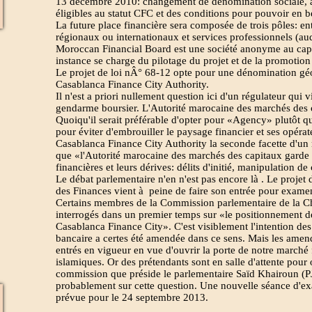
13 décembre 2010: changement de dénomination sociale, a
éligibles au statut CFC et des conditions pour pouvoir en bé
La future place financière sera composée de trois pôles: ent
régionaux ou internationaux et services professionnels (aud
Moroccan Financial Board est une société anonyme au capi
instance se charge du pilotage du projet et de la promotio
Le projet de loi nÂ° 68-12 opte pour une dénomination g
Casablanca Finance City Authority.
Il n'est a priori nullement question ici d'un régulateur qui 
gendarme boursier. L'Autorité marocaine des marchés des c
Quoiqu'il serait préférable d'opter pour «Agency» plutôt q
pour éviter d'embrouiller le paysage financier et ses opérat
Casablanca Finance City Authority la seconde facette d'un
que «l'Autorité marocaine des marchés des capitaux garde 
financières et leurs dérives: délits d'initié, manipulation d
Le débat parlementaire n'en n'est pas encore là . Le projet d
des Finances vient à peine de faire son entrée pour exame
Certains membres de la Commission parlementaire de la Ch
interrogés dans un premier temps sur «le positionnement de
Casablanca Finance City». C'est visiblement l'intention des
bancaire a certes été amendée dans ce sens. Mais les ame
entrés en vigueur en vue d'ouvrir la porte de notre marché
islamiques. Or des prétendants sont en salle d'attente pour 
commission que préside le parlementaire Saïd Khairoun (P
probablement sur cette question. Une nouvelle séance d'ex
prévue pour le 24 septembre 2013.