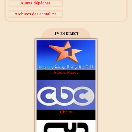
Autres dépêches
Archives des actualités
2M Maroc
Tv en direct
Aloula Maroc
Cbc tv