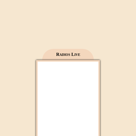
Mecca live
Al Madinah Tv
Radios Live
2M Maroc
Radio 2M
Aloula Maroc
Mfm