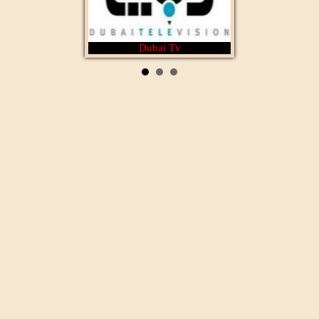
Dubai Tv
Rotana Cinéma
Al Wataniya 1