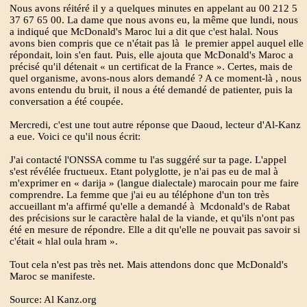
Nous avons réitéré il y a quelques minutes en appelant au 00 212 5
37 67 65 00. La dame que nous avons eu, la même que lundi, nous
a indiqué que McDonald's Maroc lui a dit que c'est halal. Nous
avons bien compris que ce n'était pas là le premier appel auquel elle
répondait, loin s'en faut. Puis, elle ajouta que McDonald's Maroc a
précisé qu'il détenait « un certificat de la France ». Certes, mais de
quel organisme, avons-nous alors demandé ? A ce moment-là , nous
avons entendu du bruit, il nous a été demandé de patienter, puis la
conversation a été coupée.
Mercredi, c'est une tout autre réponse que Daoud, lecteur d'Al-Kanz
a eue. Voici ce qu'il nous écrit:
J'ai contacté l'ONSSA comme tu l'as suggéré sur ta page. L'appel
s'est révélée fructueux. Etant polyglotte, je n'ai pas eu de mal à
m'exprimer en « darija » (langue dialectale) marocain pour me faire
comprendre. La femme que j'ai eu au téléphone d'un ton très
accueillant m'a affirmé qu'elle a demandé à Mcdonald's de Rabat
des précisions sur le caractère halal de la viande, et qu'ils n'ont pas
été en mesure de répondre. Elle a dit qu'elle ne pouvait pas savoir si
c'était « hlal oula hram ».
Tout cela n'est pas très net. Mais attendons donc que McDonald's
Maroc se manifeste.
Source: Al Kanz.org