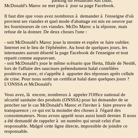
parking du restaurant Ain Daib,
McDonald's Maroc ne met plus à jour sa page Facebook.
Il faut dire que vous avez nombreux à demander à l'enseigne d'où
provient ses viandes et quel mode d'abattage est mis en oeuvre par
les fournisseurs de ces viandes. McDo Maroc a la réponse, mais
refuse de la donner. De deux choses l'une :
- soit McDonald's Maroc joue la montre et espère se faire oublier.
Internet est le lieu de l'éphémère. Au bout de quelques jours, les
internautes auront déserté la page Facebook de l'enseigne et tout
reparti comme auparavant.
- soit McDonald's joue le même scénario que Herta, filiale de Nestlé,
lors de l'affaire des saucisses prétendument halal contrôlées
positives au porc, et s'apprête à apporter des réponses après cellule
de crise. Pour nous sortir un certificat halal dans quelques jours ?
L'ONSSA et McDonald's
Vous avez, là encore, nombreux à appeler l'Office national de
sécurité sanitaire des produits (ONSSA) pour lui demander de se
pencher sur le cas McDonald's Maroc et l'inviter à faire preuve de
transparence ; ce qui est la moindre des choses à l'égard des
consommateurs. Nous avons appelé nous aussi lundi dernier. Il nous
a été demandé de rappeler à un numéro qui serait celui d'un
responsable. Malgré cette ligne directe, impossible de joindre ce
responsable.