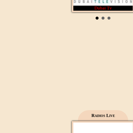
Dubai Tv
Rotana Cinéma
Al Wataniya 1
Radios Live
Mecca live