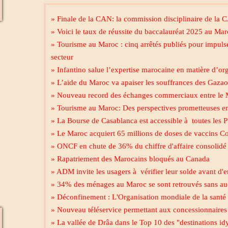
» Finale de la CAN: la commission disciplinaire de la C
» Voici le taux de réussite du baccalauréat 2025 au Ma
» Tourisme au Maroc : cinq arrêtés publiés pour impulse
secteur
» Infantino salue l’expertise marocaine en matière d’or
» L’aide du Maroc va apaiser les souffrances des Gazao
» Nouveau record des échanges commerciaux entre le M
» Tourisme au Maroc: Des perspectives prometteuses e
» La Bourse de Casablanca est accessible à toutes les
» Le Maroc acquiert 65 millions de doses de vaccins C
» ONCF en chute de 36% du chiffre d'affaire consolidé 
» Rapatriement des Marocains bloqués au Canada
» ADM invite les usagers à vérifier leur solde avant d'
» 34% des ménages au Maroc se sont retrouvés sans a
» Déconfinement : L'Organisation mondiale de la santé 
» Nouveau téléservice permettant aux concessionnaires d
» La vallée de Drâa dans le Top 10 des "destinations i