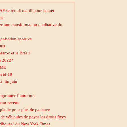
AF se réunit mardi pour statuer
roc
r une transformation qualitative du
ganisation sportive
uis
aroc et le Brésil
n 2022?
 PME
ovid-19
à fin juin
emprunter l'autoroute
ucun revenu
plaide pour plus de patience
e véhicules de payer les droits fixes
dylliques" du New York Times