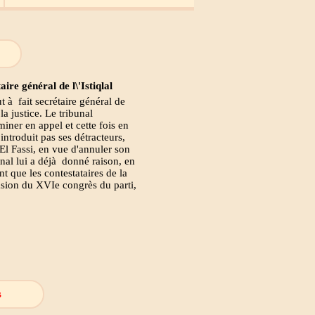
ire général de l\'Istiqlal
 à fait secrétaire général de
la justice. Le tribunal
iner en appel et cette fois en
 introduit pas ses détracteurs,
l Fassi, en vue d'annuler son
bunal lui a déjà donné raison, en
nt que les contestataires de la
casion du XVIe congrès du parti,
s