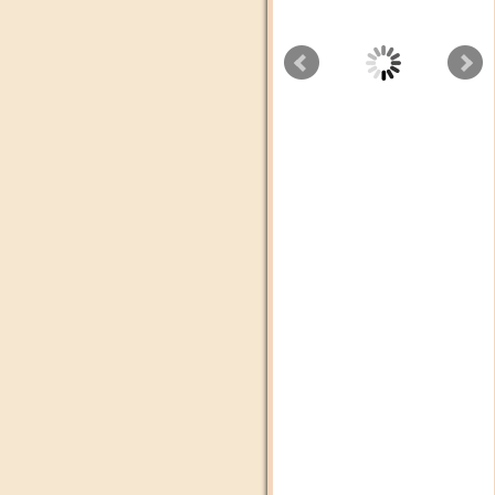
Aswat Radio
Cbc tv
Radio plus Agadir
Dubai Tv
Alssadissa
Médi1