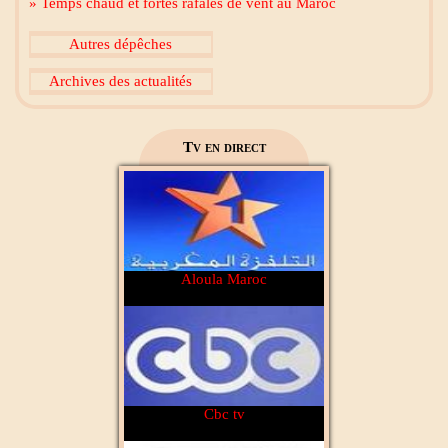
» Temps chaud et fortes rafales de vent au Maroc
Al Madinah Tv
Autres dépêches
Archives des actualités
2M Maroc
Tv en direct
Aloula Maroc
Cbc tv