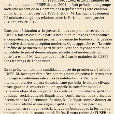
en 1993, 1997, 2002 et 2011. Membre du
bureau politique de l'USFP depuis 2001, il était président du groupe
socialiste au sein de la Chambre des Représentants (1ère chambre
du parlement marocain) de 1999 à 2007. M. Lachgar a également
été ministre chargé des relations avec le Parlement entre janvier
2010 et janvier 2012.
Dans une déclaration à la presse, le nouveau premier secrétaire de
l'USFP a fait savoir que le parti a besoin de toutes ses composantes
et compétences, assurant prôner une démarche fondée sur la gestion
collective dans son acception moderne. Cette approche est "la seule
à même de permettre au parti de recouvrer son rayonnement et de
consolider le projet démocratique, socialiste et moderniste qu'il
porte", a estimé M. Lachgar qui a insisté sur le maintien de l'USFP
dans les rangs de l'opposition.
En se présentant comme candidat au poste du premier secrétaire de
l'USFP, M. lachagar s'était fixé quatre grands objectifs: la résurgence
du projet social-démocrate après la redéfinition, à l'échelle
internationale, des enjeux du socialisme par-delà le simple clivage
droite-gauche à travers ce qu'on appelle la troisième voie. Le
deuxième objectif est de porter les couleurs du pluralisme, qu'il soit
politique, social, culturel, linguistique, conformément aux principes
inscrits dans la Constitution. Ensuite, M. Lachgar compte donner au
parti une visibilité et une vigueur qu'il a quelque peu perdues,
notamment en rompant avec la langue de bois et avec la forme trop
diplomatique du discours actuel. Enfin, Il veux refaire de l'USFP un