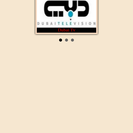
Dubai Tv
Rotana Cinéma
Al Wataniya 1