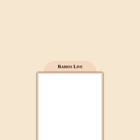
Mecca live
Al Madinah Tv
Radios Live
2M Maroc
Radio 2M