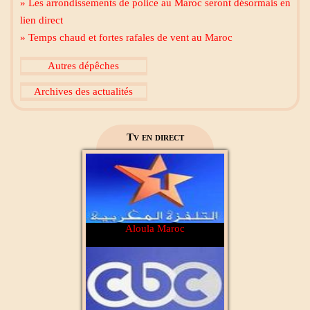
» Les arrondissements de police au Maroc seront désormais en
lien direct
» Temps chaud et fortes rafales de vent au Maroc
Al Madinah Tv
Autres dépêches
Archives des actualités
2M Maroc
Tv en direct
Aloula Maroc