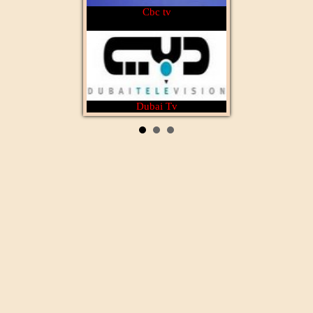
Cbc tv
Dubai Tv
Rotana Cinéma
Al Wataniya 1