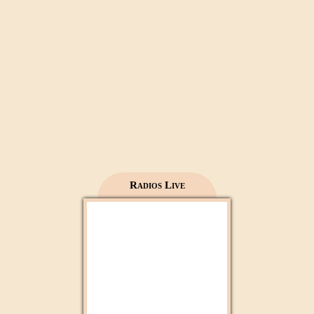
Mecca live
Al Madinah Tv
Radios Live
2M Maroc
Radio 2M