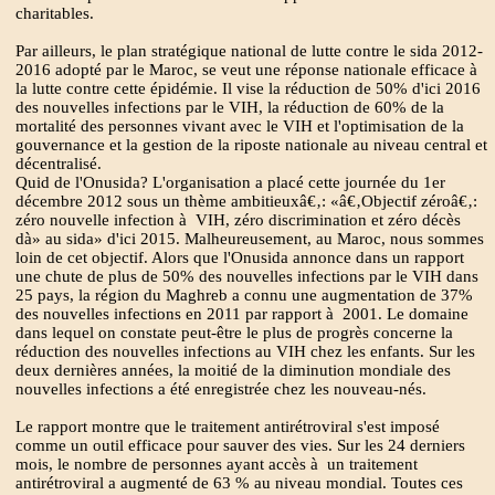
charitables.
Par ailleurs, le plan stratégique national de lutte contre le sida 2012-
2016 adopté par le Maroc, se veut une réponse nationale efficace à
la lutte contre cette épidémie. Il vise la réduction de 50% d'ici 2016
des nouvelles infections par le VIH, la réduction de 60% de la
mortalité des personnes vivant avec le VIH et l'optimisation de la
gouvernance et la gestion de la riposte nationale au niveau central et
décentralisé.
Quid de l'Onusida? L'organisation a placé cette journée du 1er
décembre 2012 sous un thème ambitieuxâ€‚: «â€‚Objectif zéroâ€‚:
zéro nouvelle infection à VIH, zéro discrimination et zéro décès
dà» au sida» d'ici 2015. Malheureusement, au Maroc, nous sommes
loin de cet objectif. Alors que l'Onusida annonce dans un rapport
une chute de plus de 50% des nouvelles infections par le VIH dans
25 pays, la région du Maghreb a connu une augmentation de 37%
des nouvelles infections en 2011 par rapport à 2001. Le domaine
dans lequel on constate peut-être le plus de progrès concerne la
réduction des nouvelles infections au VIH chez les enfants. Sur les
deux dernières années, la moitié de la diminution mondiale des
nouvelles infections a été enregistrée chez les nouveau-nés.
Le rapport montre que le traitement antirétroviral s'est imposé
comme un outil efficace pour sauver des vies. Sur les 24 derniers
mois, le nombre de personnes ayant accès à un traitement
antirétroviral a augmenté de 63 % au niveau mondial. Toutes ces