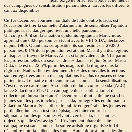
fléau exige de briser les tabous et de mener
des campagnes de sensibilisation percutantes à travers les différents
canaux disponibles.
Ce 1er décembre, Journée mondiale de lutte contre le sida, est
l'occasion de tirer la sonnette d'alarme afin de sensibiliser l'opinion
publique sur le danger que revêt une telle pandémie.
Un coup d'Å“il sur la situation épidémiologique au Maroc nous
apprend que 6826 personnes vivent avec le VIH-SIDA, déclarées
depuis 1986. Quant aux séropositifs, ils sont estimés à 29.000
personnes. 0,1% de la population est atteint. Mais il y a des régions
à risques à travers le Maroc. Ainsi, si la prévalence du VIH parmi
les professionnelles du sexe est de 5% dans la région Souss-Massa-
Drâa, elle est de 22,5% parmi les usagers de la drogue dans la
région de Nador. Bien évidemment, 67% des nouvelles infections
sont enregistrées au sein des populations les plus exposées et leurs
partenaires. Le maître mot demeure sans conteste la sensibilisation.
C'est dans ce cadre que l'Association de lutte contre le sida (ALC)
lance Sidaction 2012. Une campagne de sensibilisation et de
collecte qui durera du 6 au 31 décembre et dont le thème est «Les
jeunes sont les plus touchés par le sida, protégez-les en donnant à
Sidaction Maroc». Sensibiliser le public en général et les jeunes en
particulier, inciter au test du dépistage et lutter contre la
stigmatisation des personnes vivant avec le sida, tels sont les
objectifs qu'elle s'est assignés. L'événement phare de cette
campagne est sans conteste la soirée artistique organisée le 14
décembre pour la collecte des fonds. Appel donc à toutes les âmes