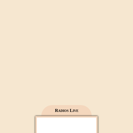
Al Wataniya 1
Mecca live
Al Madinah Tv
Radios Live