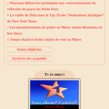
» Nouveau téléservice permettant aux concessionnaires de
Mecca live
véhicules de payer les droits fixes
» La vallée de Drâa dans le Top 10 des "destinations idylliques"
du New York Times
» Les arrondissements de police au Maroc seront désormais en
lien direct
» Temps chaud et fortes rafales de vent au Maroc
Al Madinah Tv
Autres dépêches
Archives des actualités
2M Maroc
Tv en direct
Aloula Maroc