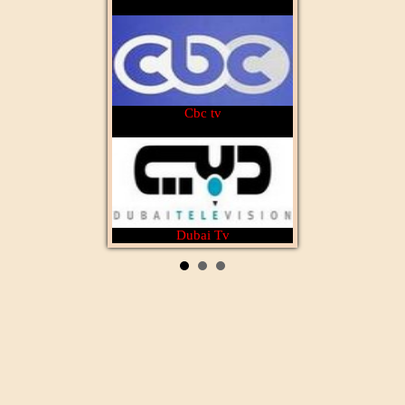
Cbc tv
Dubai Tv
Rotana Cinéma