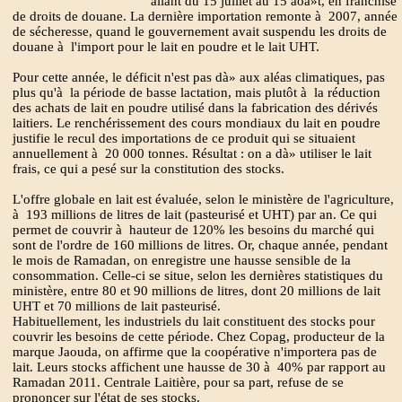
allant du 15 juillet au 15 aoà»t, en franchise
de droits de douane. La dernière importation remonte à 2007, année
de sécheresse, quand le gouvernement avait suspendu les droits de
douane à l'import pour le lait en poudre et le lait UHT.
Pour cette année, le déficit n'est pas dà» aux aléas climatiques, pas
plus qu'à la période de basse lactation, mais plutôt à la réduction
des achats de lait en poudre utilisé dans la fabrication des dérivés
laitiers. Le renchérissement des cours mondiaux du lait en poudre
justifie le recul des importations de ce produit qui se situaient
annuellement à 20 000 tonnes. Résultat : on a dà» utiliser le lait
frais, ce qui a pesé sur la constitution des stocks.
L'offre globale en lait est évaluée, selon le ministère de l'agriculture,
à 193 millions de litres de lait (pasteurisé et UHT) par an. Ce qui
permet de couvrir à hauteur de 120% les besoins du marché qui
sont de l'ordre de 160 millions de litres. Or, chaque année, pendant
le mois de Ramadan, on enregistre une hausse sensible de la
consommation. Celle-ci se situe, selon les dernières statistiques du
ministère, entre 80 et 90 millions de litres, dont 20 millions de lait
UHT et 70 millions de lait pasteurisé.
Habituellement, les industriels du lait constituent des stocks pour
couvrir les besoins de cette période. Chez Copag, producteur de la
marque Jaouda, on affirme que la coopérative n'importera pas de
lait. Leurs stocks affichent une hausse de 30 à 40% par rapport au
Ramadan 2011. Centrale Laitière, pour sa part, refuse de se
prononcer sur l'état de ses stocks.