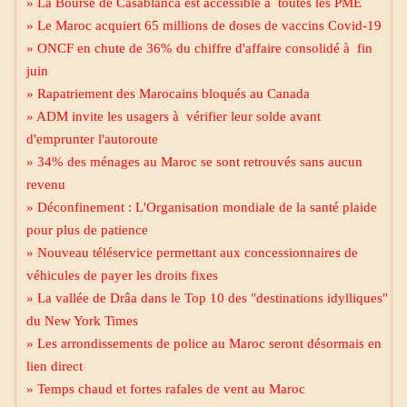
» La Bourse de Casablanca est accessible à toutes les PME
» Le Maroc acquiert 65 millions de doses de vaccins Covid-19
» ONCF en chute de 36% du chiffre d'affaire consolidé à fin
juin
» Rapatriement des Marocains bloqués au Canada
» ADM invite les usagers à vérifier leur solde avant
d'emprunter l'autoroute
» 34% des ménages au Maroc se sont retrouvés sans aucun
revenu
» Déconfinement : L'Organisation mondiale de la santé plaide
pour plus de patience
» Nouveau téléservice permettant aux concessionnaires de
Mecca live
véhicules de payer les droits fixes
» La vallée de Drâa dans le Top 10 des "destinations idylliques"
du New York Times
» Les arrondissements de police au Maroc seront désormais en
lien direct
» Temps chaud et fortes rafales de vent au Maroc
Al Madinah Tv