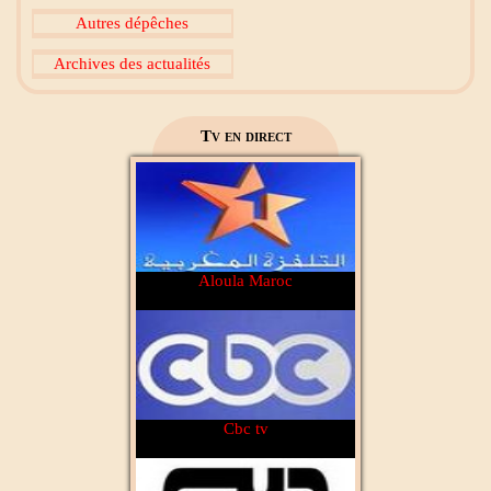
Autres dépêches
Archives des actualités
2M Maroc
Tv en direct
Aloula Maroc
Cbc tv