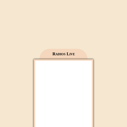
Mecca live
Al Madinah Tv
Radios Live
2M Maroc
Radio 2M
Aloula Maroc