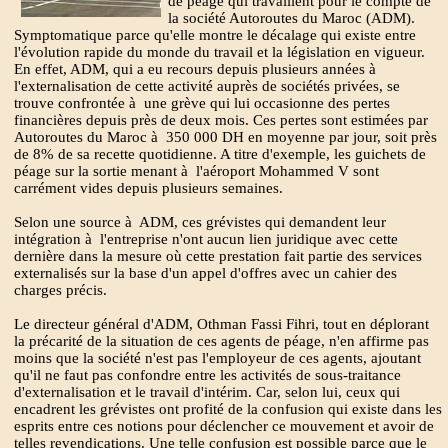
de péage qui travaillent pour le compte de
la société Autoroutes du Maroc (ADM).
Symptomatique parce qu'elle montre le décalage qui existe entre
l'évolution rapide du monde du travail et la législation en vigueur.
En effet, ADM, qui a eu recours depuis plusieurs années à
l'externalisation de cette activité auprès de sociétés privées, se
trouve confrontée à une grève qui lui occasionne des pertes
financières depuis près de deux mois. Ces pertes sont estimées par
Autoroutes du Maroc à 350 000 DH en moyenne par jour, soit près
de 8% de sa recette quotidienne. A titre d'exemple, les guichets de
péage sur la sortie menant à l'aéroport Mohammed V sont
carrément vides depuis plusieurs semaines.
Selon une source à ADM, ces grévistes qui demandent leur
intégration à l'entreprise n'ont aucun lien juridique avec cette
dernière dans la mesure où cette prestation fait partie des services
externalisés sur la base d'un appel d'offres avec un cahier des
charges précis.
Le directeur général d'ADM, Othman Fassi Fihri, tout en déplorant
la précarité de la situation de ces agents de péage, n'en affirme pas
moins que la société n'est pas l'employeur de ces agents, ajoutant
qu'il ne faut pas confondre entre les activités de sous-traitance
d'externalisation et le travail d'intérim. Car, selon lui, ceux qui
encadrent les grévistes ont profité de la confusion qui existe dans les
esprits entre ces notions pour déclencher ce mouvement et avoir de
telles revendications. Une telle confusion est possible parce que le