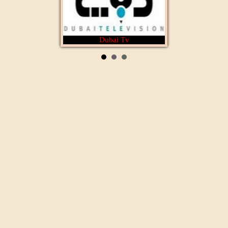
Dubai Tv
Rotana Cinéma
Al Wataniya 1