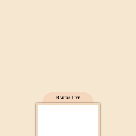
Al Wataniya 1
Mecca live
Al Madinah Tv
Radios Live
2M Maroc