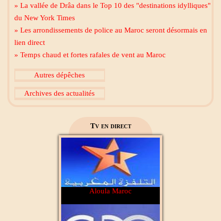
» La vallée de Drâa dans le Top 10 des "destinations idylliques"
du New York Times
» Les arrondissements de police au Maroc seront désormais en
lien direct
» Temps chaud et fortes rafales de vent au Maroc
Al Madinah Tv
Autres dépêches
Archives des actualités
2M Maroc
Tv en direct
Aloula Maroc