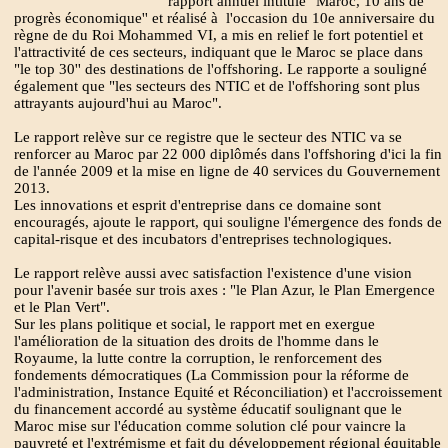
rapport annuel intitulé "Maroc, 10 ans de
progrès économique'' et réalisé à l'occasion du 10e anniversaire du
règne de du Roi Mohammed VI, a mis en relief le fort potentiel et
l'attractivité de ces secteurs, indiquant que le Maroc se place dans
"le top 30'' des destinations de l'offshoring. Le rapporte a souligné
également que "les secteurs des NTIC et de l'offshoring sont plus
attrayants aujourd'hui au Maroc".
Le rapport relève sur ce registre que le secteur des NTIC va se
renforcer au Maroc par 22 000 diplômés dans l'offshoring d'ici la fin
de l'année 2009 et la mise en ligne de 40 services du Gouvernement
2013.
Les innovations et esprit d'entreprise dans ce domaine sont
encouragés, ajoute le rapport, qui souligne l'émergence des fonds de
capital-risque et des incubators d'entreprises technologiques.
Le rapport relève aussi avec satisfaction l'existence d'une vision
pour l'avenir basée sur trois axes : "le Plan Azur, le Plan Emergence
et le Plan Vert".
Sur les plans politique et social, le rapport met en exergue
l'amélioration de la situation des droits de l'homme dans le
Royaume, la lutte contre la corruption, le renforcement des
fondements démocratiques (La Commission pour la réforme de
l'administration, Instance Equité et Réconciliation) et l'accroissement
du financement accordé au système éducatif soulignant que le
Maroc mise sur l'éducation comme solution clé pour vaincre la
pauvreté et l'extrémisme et fait du développement régional équitable