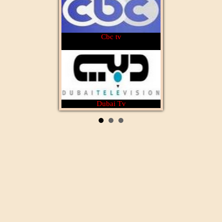
Cbc tv
Dubai Tv
Rotana Cinéma