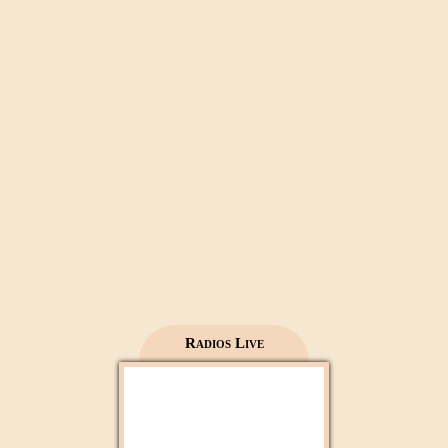
Al Wataniya 1
Mecca live
Al Madinah Tv
Radios Live