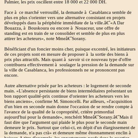
Palmier, les prix oscillent entre 18 000 et 22 000 DH.
Face à ce marché verrouillé, la demande à Casablanca semble de
plus en plus s'orienter vers une alternative consistant en projets
développés dans la périphérie immédiate de la ville.â€ˆ«A Dar
Bouazza, à Bouskoura ou encore à Nouaceur, une offre de
standing est en train de se consolider et semble de plus en plus
attirer les acheteurs», note Mmeâ€ˆSorany.
Bénéficiant d'un foncier moins cher, puisque excentré, les initiateurs
de ces projets sont en mesure de proposer à la sortie des biens à
prix plus attractifs. Mais quant à savoir si ce nouveau type d'offre
contribuera effectivement à soulager la pression de la demande sur
la ville de Casablanca, les professionnels ne se prononcent pas
encore.
Autre alternative prisée par les acheteurs : le logement de seconde
main. «L'absence persistante de biens intermédiaires présentant un
bon rapport qualité-prix continue d'orienter les acheteurs vers les
biens anciens», confirme M. Simoncelli. Par ailleurs, «l'acquisition
d'un bien en seconde main donne l'occasion de se rendre compte à
l'avance de la qualité de la copropriété, critère primordial
aujourd'hui pour la demande», renchérit Mmeâ€ˆSorany.â€ˆMais il
faut dire que l'argument qui plaide le plus pour le seconde main
demeure le prix. Surtout que celui-ci, en dépit d'un élargissement de
la demande, n'a pas crà» et demeure même étonnamment enclin à