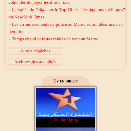
Mecca live
véhicules de payer les droits fixes
» La vallée de Drâa dans le Top 10 des "destinations idylliques"
du New York Times
» Les arrondissements de police au Maroc seront désormais en
lien direct
» Temps chaud et fortes rafales de vent au Maroc
Al Madinah Tv
Autres dépêches
Archives des actualités
2M Maroc
Tv en direct
Aloula Maroc