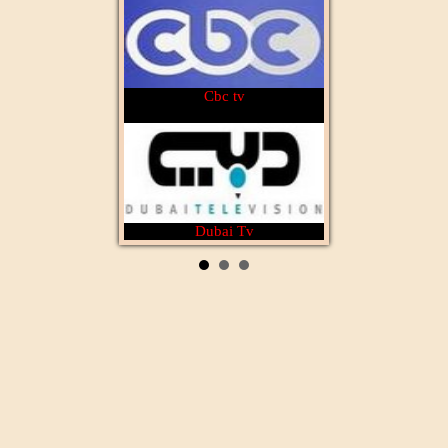
Cbc tv
Dubai Tv
Rotana Cinéma