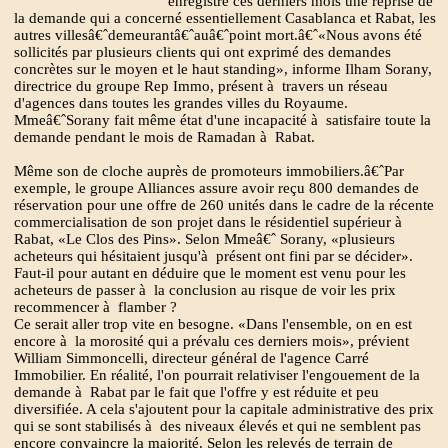
enregistré ces derniers mois une reprise de
la demande qui a concerné essentiellement Casablanca et Rabat, les
autres villesâ€ˆdemeurantâ€ˆauâ€ˆpoint mort.â€ˆ«Nous avons été
sollicités par plusieurs clients qui ont exprimé des demandes
concrètes sur le moyen et le haut standing», informe Ilham Sorany,
directrice du groupe Rep Immo, présent à travers un réseau
d'agences dans toutes les grandes villes du Royaume.
Mmeâ€ˆSorany fait même état d'une incapacité à satisfaire toute la
demande pendant le mois de Ramadan à Rabat.
Même son de cloche auprès de promoteurs immobiliers.â€ˆPar
exemple, le groupe Alliances assure avoir reçu 800 demandes de
réservation pour une offre de 260 unités dans le cadre de la récente
commercialisation de son projet dans le résidentiel supérieur à
Rabat, «Le Clos des Pins». Selon Mmeâ€ˆ Sorany, «plusieurs
acheteurs qui hésitaient jusqu'à présent ont fini par se décider».
Faut-il pour autant en déduire que le moment est venu pour les
acheteurs de passer à la conclusion au risque de voir les prix
recommencer à flamber ?
Ce serait aller trop vite en besogne. «Dans l'ensemble, on en est
encore à la morosité qui a prévalu ces derniers mois», prévient
William Simmoncelli, directeur général de l'agence Carré
Immobilier. En réalité, l'on pourrait relativiser l'engouement de la
demande à Rabat par le fait que l'offre y est réduite et peu
diversifiée. A cela s'ajoutent pour la capitale administrative des prix
qui se sont stabilisés à des niveaux élevés et qui ne semblent pas
encore convaincre la majorité. Selon les relevés de terrain de