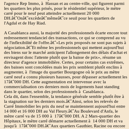
l'agence Rep Immo, à Hassan et au centre-ville, qui figurent parmi
les quartiers les plus prisés, pour le résidentiel supérieur, le mètre
carré pour le neuf peut atteindre actuellement 20 000
DH.â€ˆOnâ€ˆexcèdeâ€ˆmêmeâ€ˆce seuil pour les quartiers de
l'Agdal et de Hay Riad.
A Casablanca aussi, la majorité des professionnels écarte encore tout
redressement tendanciel des transactions, ce qui se comprend au vu
de l'inflexibilité de l'offre.â€ˆ«Les prix proposés ne sont pas sujets à
négociation.â€ˆEt même les professionnels qui mettent aujourd'hui
des biens sur le marché anticipent l'allongement des délais d'achat et
envisagent donc l'attente plutôt que la baisse de prix», résume un
directeur d'agence immobilière. Certes, pour certains cas extrêmes,
des baisses sont concédées mais les prix semblent plutôt enclins à
augmenter, à l'image du quartier Bourgogne où le prix au mètre
carré neuf a connu plusieurs hausses, pour dépasser actuellement les
17â€ˆ000 DH. Cette augmentation est intervenue avec la
commercialisation ces derniers mois de logements haut standing
dans le quartier, selon des professionnels à Casablanca.
Cela dit, dans l'ensemble, la tendance générale semble plutôt être à
la stagnation sur les derniers mois.â€ˆAinsi, selon les relevés de
Carré Immobilier les prix du neuf se maintiennent aujourd'hui entre
14 000 et 16 000 DH au Val Fleury.â€ˆAu Boulevard d'Anfa, le
mètre carré va de 15 000 à 17â€ˆ000 DH. A 2 Mars-quartier des
Hôpitaux, le mètre carré démarre actuellement à 14 000 DH et va
jusqu'à 17â€ˆ000 DH.â€ˆAux quartiers Gauthier, Racine ou encore