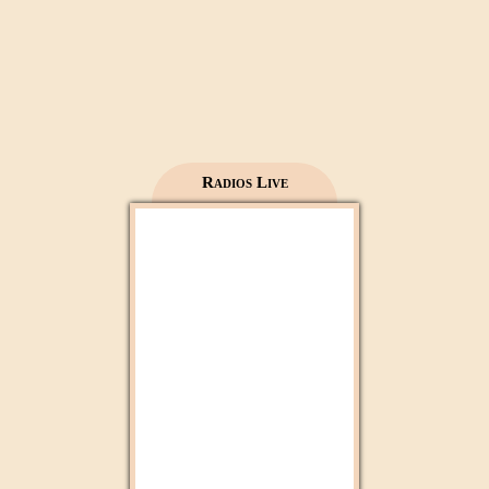
Mecca live
Al Madinah Tv
Radios Live
2M Maroc
Radio 2M
Aloula Maroc
Mfm