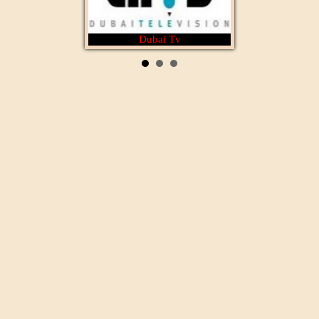
Dubai Tv
Rotana Cinéma
Al Wataniya 1