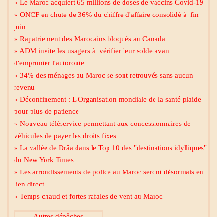
» Le Maroc acquiert 65 millions de doses de vaccins Covid-19
» ONCF en chute de 36% du chiffre d'affaire consolidé à fin
juin
» Rapatriement des Marocains bloqués au Canada
» ADM invite les usagers à vérifier leur solde avant
d'emprunter l'autoroute
» 34% des ménages au Maroc se sont retrouvés sans aucun
revenu
» Déconfinement : L'Organisation mondiale de la santé plaide
pour plus de patience
» Nouveau téléservice permettant aux concessionnaires de
Mecca live
véhicules de payer les droits fixes
» La vallée de Drâa dans le Top 10 des "destinations idylliques"
du New York Times
» Les arrondissements de police au Maroc seront désormais en
lien direct
» Temps chaud et fortes rafales de vent au Maroc
Al Madinah Tv
Autres dépêches