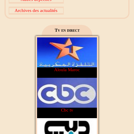
Archives des actualités
2M Maroc
Tv en direct
Aloula Maroc
Cbc tv