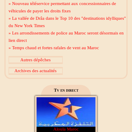
» Nouveau téléservice permettant aux concessionnaires de
Mecca live
véhicules de payer les droits fixes
» La vallée de Drâa dans le Top 10 des "destinations idylliques"
du New York Times
» Les arrondissements de police au Maroc seront désormais en
lien direct
» Temps chaud et fortes rafales de vent au Maroc
Al Madinah Tv
Autres dépêches
Archives des actualités
2M Maroc
Tv en direct
Aloula Maroc