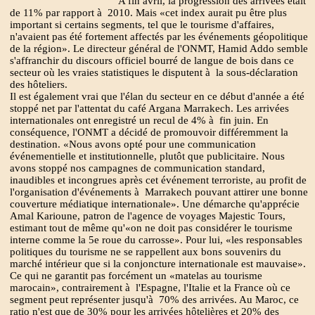
A fin avril, la progression des arrivées était
de 11% par rapport à 2010. Mais «cet index aurait pu être plus
important si certains segments, tel que le tourisme d'affaires,
n'avaient pas été fortement affectés par les événements géopolitique
de la région». Le directeur général de l'ONMT, Hamid Addo semble
s'affranchir du discours officiel bourré de langue de bois dans ce
secteur où les vraies statistiques le disputent à la sous-déclaration
des hôteliers.
Il est également vrai que l'élan du secteur en ce début d'année a été
stoppé net par l'attentat du café Argana Marrakech. Les arrivées
internationales ont enregistré un recul de 4% à fin juin. En
conséquence, l'ONMT a décidé de promouvoir différemment la
destination. «Nous avons opté pour une communication
événementielle et institutionnelle, plutôt que publicitaire. Nous
avons stoppé nos campagnes de communication standard,
inaudibles et incongrues après cet événement terroriste, au profit de
l'organisation d'événements à Marrakech pouvant attirer une bonne
couverture médiatique internationale». Une démarche qu'apprécie
Amal Karioune, patron de l'agence de voyages Majestic Tours,
estimant tout de même qu'«on ne doit pas considérer le tourisme
interne comme la 5e roue du carrosse». Pour lui, «les responsables
politiques du tourisme ne se rappellent aux bons souvenirs du
marché intérieur que si la conjoncture internationale est mauvaise».
Ce qui ne garantit pas forcément un «matelas au tourisme
marocain», contrairement à l'Espagne, l'Italie et la France où ce
segment peut représenter jusqu'à 70% des arrivées. Au Maroc, ce
ratio n'est que de 30% pour les arrivées hôtelières et 20% des