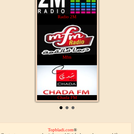
2M Maroc
Radio 2M
Aloula Maroc
Mfm
Cbc tv
Chada FM
Topbladi.com
®
Dubai Tv