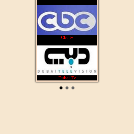
Cbc tv
Dubai Tv
Rotana Cinéma