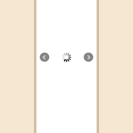
Cbc tv
Chada FM
Dubai Tv
Aswat Radio
Radio plus Agadir
Alssadissa