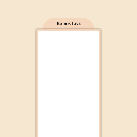
Al Madinah Tv
Radios Live
2M Maroc
Radio 2M
Aloula Maroc
Mfm