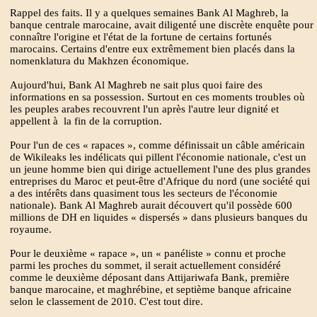
Rappel des faits. Il y a quelques semaines Bank Al Maghreb, la
banque centrale marocaine, avait diligenté une discrète enquête pour
connaître l'origine et l'état de la fortune de certains fortunés
marocains. Certains d'entre eux extrêmement bien placés dans la
nomenklatura du Makhzen économique.
Aujourd'hui, Bank Al Maghreb ne sait plus quoi faire des
informations en sa possession. Surtout en ces moments troubles où
les peuples arabes recouvrent l'un après l'autre leur dignité et
appellent à la fin de la corruption.
Pour l'un de ces « rapaces », comme définissait un câble américain
de Wikileaks les indélicats qui pillent l'économie nationale, c'est un
un jeune homme bien qui dirige actuellement l'une des plus grandes
entreprises du Maroc et peut-être d'Afrique du nord (une société qui
a des intérêts dans quasiment tous les secteurs de l'économie
nationale). Bank Al Maghreb aurait découvert qu'il possède 600
millions de DH en liquides « dispersés » dans plusieurs banques du
royaume.
Pour le deuxième « rapace », un « panéliste » connu et proche
parmi les proches du sommet, il serait actuellement considéré
comme le deuxième déposant dans Attijariwafa Bank, première
banque marocaine, et maghrébine, et septième banque africaine
selon le classement de 2010. C'est tout dire.