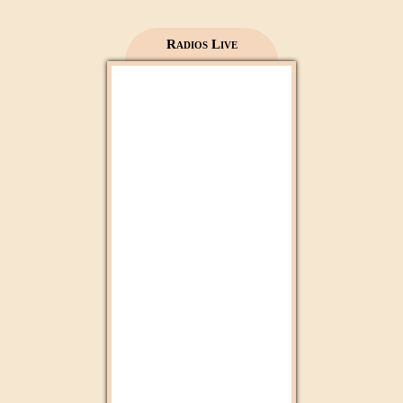
Al Madinah Tv
Radios Live
2M Maroc
Radio 2M
Aloula Maroc
Mfm
Cbc tv