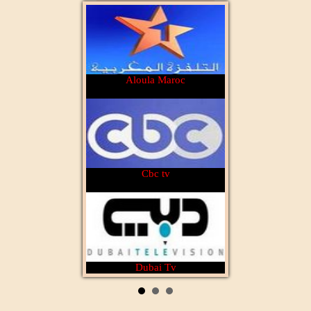
Aloula Maroc
Cbc tv
Dubai Tv