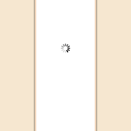
Chada FM
Dubai Tv
Aswat Radio
Radio plus Agadir
Alssadissa