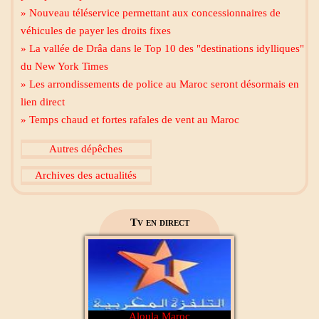
» Nouveau téléservice permettant aux concessionnaires de
Mecca live
véhicules de payer les droits fixes
» La vallée de Drâa dans le Top 10 des "destinations idylliques"
du New York Times
» Les arrondissements de police au Maroc seront désormais en
lien direct
» Temps chaud et fortes rafales de vent au Maroc
Al Madinah Tv
Autres dépêches
Archives des actualités
2M Maroc
Tv en direct
Aloula Maroc