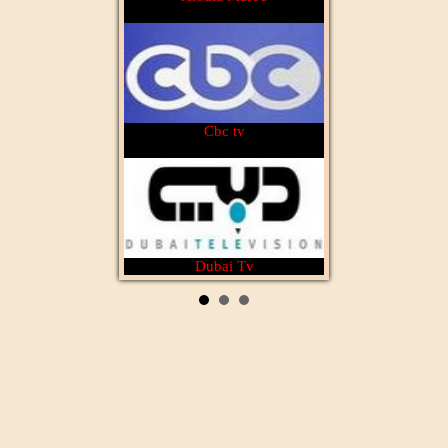
Cbc tv
Dubai Tv
Rotana Cinéma