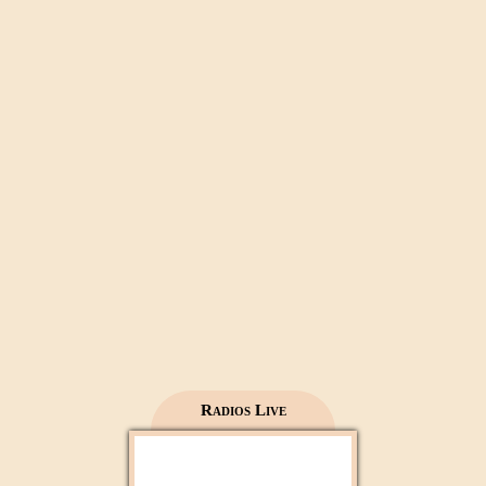
Al Wataniya 1
Mecca live
Al Madinah Tv
Radios Live