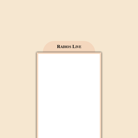
Al Madinah Tv
Radios Live
2M Maroc
Radio 2M
Aloula Maroc
Mfm