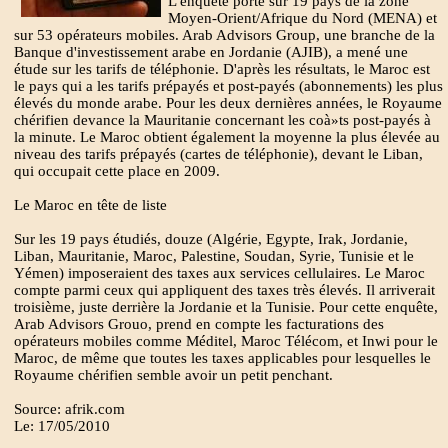
L'enquête porte sur 19 pays de la zone
Moyen-Orient/Afrique du Nord (MENA) et
sur 53 opérateurs mobiles. Arab Advisors Group, une branche de la
Banque d'investissement arabe en Jordanie (AJIB), a mené une
étude sur les tarifs de téléphonie. D'après les résultats, le Maroc est
le pays qui a les tarifs prépayés et post-payés (abonnements) les plus
élevés du monde arabe. Pour les deux dernières années, le Royaume
chérifien devance la Mauritanie concernant les coà»ts post-payés à
la minute. Le Maroc obtient également la moyenne la plus élevée au
niveau des tarifs prépayés (cartes de téléphonie), devant le Liban,
qui occupait cette place en 2009.
Le Maroc en tête de liste
Sur les 19 pays étudiés, douze (Algérie, Egypte, Irak, Jordanie,
Liban, Mauritanie, Maroc, Palestine, Soudan, Syrie, Tunisie et le
Yémen) imposeraient des taxes aux services cellulaires. Le Maroc
compte parmi ceux qui appliquent des taxes très élevés. Il arriverait
troisième, juste derrière la Jordanie et la Tunisie. Pour cette enquête,
Arab Advisors Grouo, prend en compte les facturations des
opérateurs mobiles comme Méditel, Maroc Télécom, et Inwi pour le
Maroc, de même que toutes les taxes applicables pour lesquelles le
Royaume chérifien semble avoir un petit penchant.
Source: afrik.com
Le: 17/05/2010