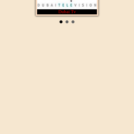
Dubai Tv
Rotana Cinéma
Al Wataniya 1
Mecca live