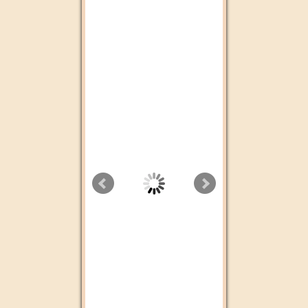
Cbc tv
Chada FM
Dubai Tv
Aswat Radio
Radio plus Agadir