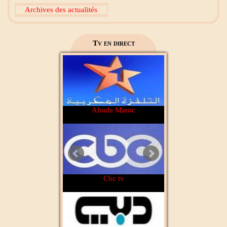
Archives des actualités
2M Maroc
Tv en direct
Aloula Maroc
Cbc tv