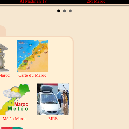
Al Madinah Tv
2M Maroc
Maroc
Carte du Maroc
Météo Maroc
MRE