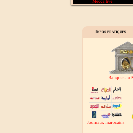
Al Wataniya 1
Mecca live
Infos pratiques
Banques au 
Journaux marocains