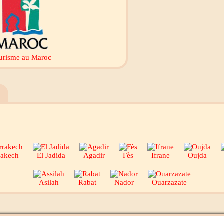
urisme au Maroc
rakech
El Jadida
Agadir
Fès
Ifrane
Oujda
Asilah
Rabat
Nador
Ouarzazate