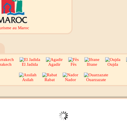
urisme au Maroc
rakech
El Jadida
Agadir
Fès
Ifrane
Oujda
Asilah
Rabat
Nador
Ouarzazate