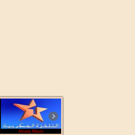
Aloula Maroc
Cbc tv