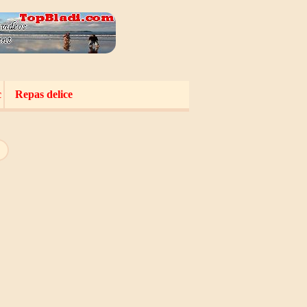
c
Repas delice