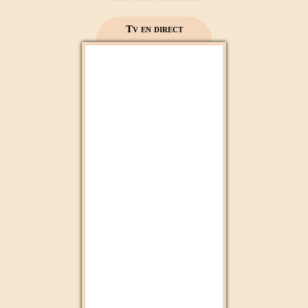
Tv en direct
Aloula Maroc
Cbc tv
Dubai Tv