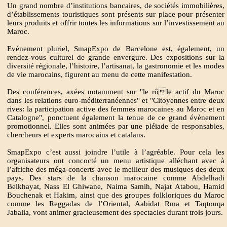
Un grand nombre d’institutions bancaires, de sociétés immobilières,
d’établissements touristiques sont présents sur place pour présenter
leurs produits et offrir toutes les informations sur l’investissement au
Maroc.
Evénement pluriel, SmapExpo de Barcelone est, également, un
rendez-vous culturel de grande envergure. Des expositions sur la
diversité régionale, l’histoire, l’artisanat, la gastronomie et les modes
de vie marocains, figurent au menu de cette manifestation.
Des conférences, axées notamment sur "le rôle actif du Maroc
dans les relations euro-méditerranéennes" et "Citoyennes entre deux
rives: la participation active des femmes marocaines au Maroc et en
Catalogne", ponctuent également la tenue de ce grand évènement
promotionnel. Elles sont animées par une pléiade de responsables,
chercheurs et experts marocains et catalans.
SmapExpo c’est aussi joindre l’utile à l’agréable. Pour cela les
organisateurs ont concocté un menu artistique alléchant avec à
l’affiche des méga-concerts avec le meilleur des musiques des deux
pays. Des stars de la chanson marocaine comme Abdelhadi
Belkhayat, Nass El Ghiwane, Naima Samih, Najat Atabou, Hamid
Bouchenak et Hakim, ainsi que des groupes folkloriques du Maroc
comme les Reggadas de l’Oriental, Aabidat Rma et Taqtouqa
Jabalia, vont animer gracieusement des spectacles durant trois jours.