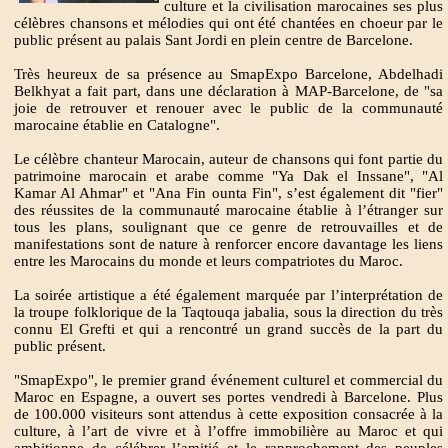
culture et la civilisation marocaines ses plus
célèbres chansons et mélodies qui ont été chantées en choeur par le
public présent au palais Sant Jordi en plein centre de Barcelone.
Très heureux de sa présence au SmapExpo Barcelone, Abdelhadi
Belkhyat a fait part, dans une déclaration à MAP-Barcelone, de "sa
joie de retrouver et renouer avec le public de la communauté
marocaine établie en Catalogne".
Le célèbre chanteur Marocain, auteur de chansons qui font partie du
patrimoine marocain et arabe comme "Ya Dak el Inssane", "Al
Kamar Al Ahmar" et "Ana Fin ounta Fin", s’est également dit "fier"
des réussites de la communauté marocaine établie à l’étranger sur
tous les plans, soulignant que ce genre de retrouvailles et de
manifestations sont de nature à renforcer encore davantage les liens
entre les Marocains du monde et leurs compatriotes du Maroc.
La soirée artistique a été également marquée par l’interprétation de
la troupe folklorique de la Taqtouqa jabalia, sous la direction du très
connu El Grefti et qui a rencontré un grand succès de la part du
public présent.
"SmapExpo", le premier grand événement culturel et commercial du
Maroc en Espagne, a ouvert ses portes vendredi à Barcelone. Plus
de 100.000 visiteurs sont attendus à cette exposition consacrée à la
culture, à l’art de vivre et à l’offre immobilière au Maroc et qui