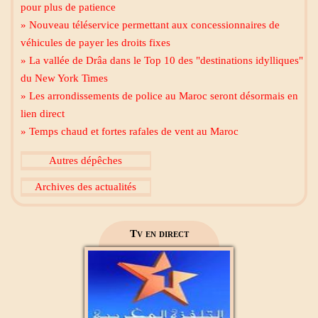
pour plus de patience
» Nouveau téléservice permettant aux concessionnaires de
Mecca live
véhicules de payer les droits fixes
» La vallée de Drâa dans le Top 10 des "destinations idylliques"
du New York Times
» Les arrondissements de police au Maroc seront désormais en
lien direct
» Temps chaud et fortes rafales de vent au Maroc
Al Madinah Tv
Autres dépêches
Archives des actualités
2M Maroc
Tv en direct