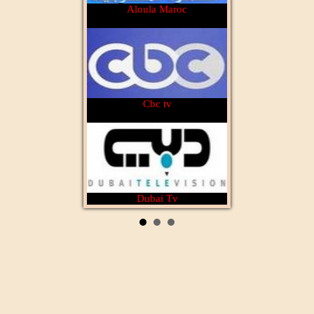
Aloula Maroc
Cbc tv
Dubai Tv
Rotana Cinéma